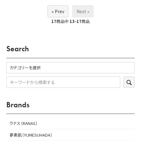
« Prev
Next »
ホーム
17
商品中
13-17
商品
商品一覧
支払・配送について
Search
お問い合わせ
カートを見る
SEA
会員登録
Brands
ログイン
ラナス（RANAS）
夢素肌（YUMESUHADA）