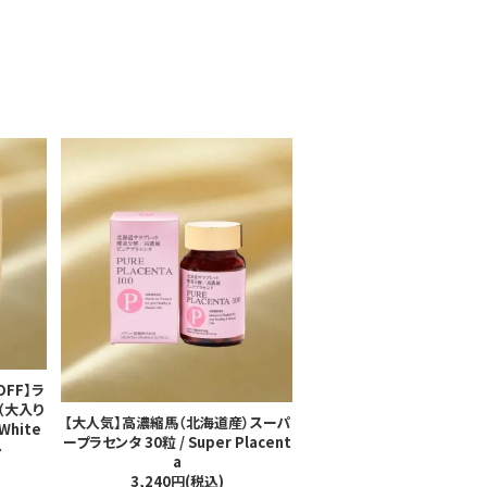
FF】ラ
（大入り
【大人気】高濃縮馬（北海道産）スーパ
 White
ープラセンタ 30粒 / Super Placent
ト
a
3,240円(税込)