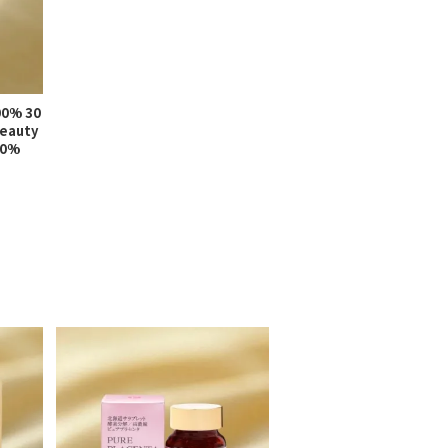
0% 30
Beauty
00%