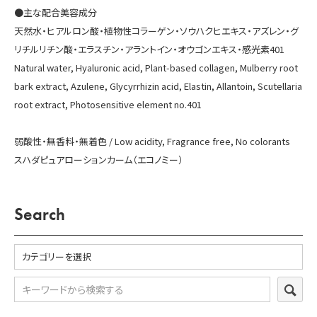
●主な配合美容成分
お問い合わせ
天然水・ヒアルロン酸・植物性コラーゲン・ソウハクヒエキス・アズレン・グ
リチルリチン酸・エラスチン・アラントイン・オウゴンエキス・感光素401
カートを見る
Natural water, Hyaluronic acid, Plant-based collagen, Mulberry root
bark extract, Azulene, Glycyrrhizin acid, Elastin, Allantoin, Scutellaria
会員登録
root extract, Photosensitive element no.401
ログイン
弱酸性・無香料・無着色 / Low acidity, Fragrance free, No colorants
スハダピュアローションカーム（エコノミー）
Search
SEA