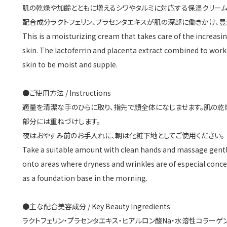
肌の乾燥や加齢とともに増えるシワやタルミに対応する保湿クリーム
支払・配送について
配合成分ラクトフェリン、プラセンタエキスが肌の深部に働きかけ、豊
This is a moisturizing cream that takes care of the increasi
お問い合わせ
skin. The lactoferrin and placenta extract combined to work
skin to be moist and supple.
カートを見る
会員登録
●ご使用方法 / Instructions
適量を清潔な手のひらに取り、指先で顔全体になじませます。肌の乾
ログイン
部分には重ねづけします。
夜はおやすみ前のお手入れに、朝は化粧下地としてご使用ください。
Take a suitable amount with clean hands and massage gently
onto areas where dryness and wrinkles are of especial concer
as a foundation base in the morning.
●主な配合美容成分 / Key Beauty Ingredients
ラクトフェリン・プラセンタエキス・ヒアルロン酸Na・水溶性コラーゲ