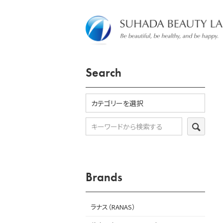
Search
SEARC
Brands
ラナス（RANAS）