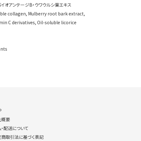
バイオアンテージB・ウワウルシ葉エキス
ble collagen, Mulberry root bark extract,
n C derivatives, Oil-soluble licorice
nts
P
社概要
払・配送について
定商取引法に基づく表記