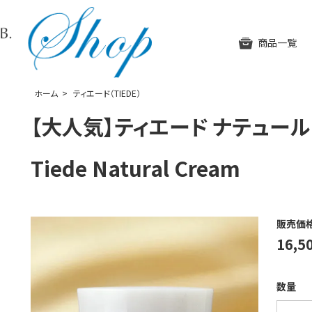
SUHADA BEAUTY LAB. OFFICIAL W
商品一覧
ホーム
>
ティエード（TIEDE）
【大人気】ティエード ナテュール ク
Tiede Natural Cream
H
販売価
16,
数量