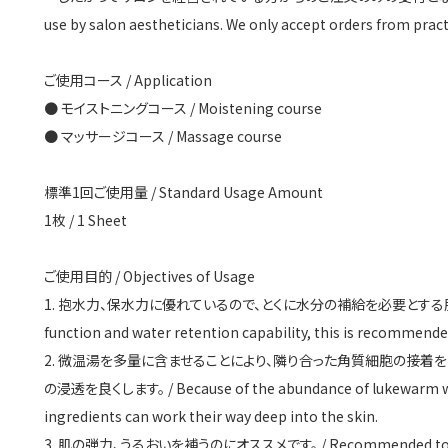
use by salon aestheticians. We only accept orders from pract
ホーム
ご使用コース / Application
商品一覧
● モイストニングコース / Moistening course
● マッサージコース / Massage course
支払・配送について
標準1回ご使用量 / Standard Usage Amount
お問い合わせ
1枚 / 1 Sheet
カートを見る
ご使用目的 / Objectives of Usage
会員登録
1. 抱水力、保水力に優れているので、とくに水分の補給を必要とする肌にオススメ
function and water retention capability, this is recommended
ログイン
2. 微温湯を多量に含ませることにより、隣り合った角質細胞の接着
の浸透を良くします。 / Because of the abundance of lukewarm water
ingredients can work their way deep into the skin.
3. 肌の弾力、うるおいを補うのにオススメです。 / Recommended to give s