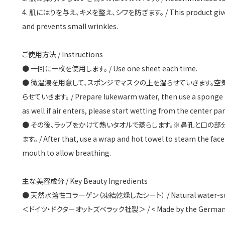
4. 肌にはりを与え、キメを整え、シワを防ぎます。 / This product gives skin
and prevents small wrinkles.
ご使用方法 / Instructions
● 一回に一枚を使用します。 / Use one sheet each time.
● 微温湯を用意して、スポンジでマスクの上を湿らせていきます。空
らせていきます。 / Prepare lukewarm water, then use a sponge to 
as well if air enters, please start wetting from the center par
● その後、ラップをかけて熱いタオルで蒸らします。※鼻孔と口の
ます。 / After that, use a wrap and hot towel to steam the face.
mouth to allow breathing.
主な美容成分 / Key Beauty Ingredients
● 天然水溶性コラーゲン（凍結乾燥したシート） / Natural water-soluble 
＜ドイツ・ドクターオットズベラック社製＞ / < Made by the German com