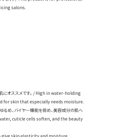
icing salons.
です。 / High in water-holding
 for skin that especially needs moisture.
をゆるめ、バイヤー機能を弱め、美容成分の肌へ
, cuticle cells soften, and the beauty
kin elasticity and moisture.