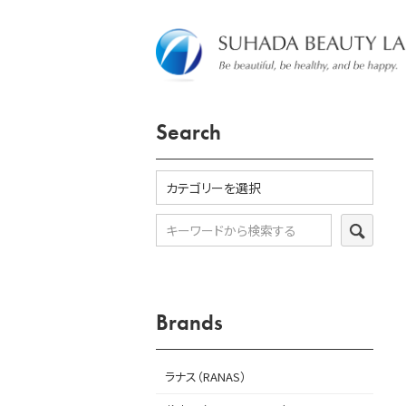
Search
SEARC
Brands
ラナス（RANAS）