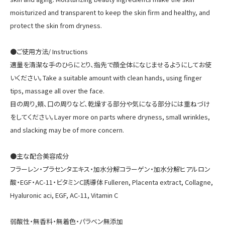
moisturized and transparent to keep the skin firm and healthy, and
protect the skin from dryness.
●ご使用方法/ Instructions
適量を清潔な手のひらにとり、指先で顔全体になじませるようにしてお使
いください。Take a suitable amount with clean hands, using finger
tips, massage all over the face.
目の周り,頬、口の周りなど、乾燥する部分や気になる部分には重ねづけ
ホーム
をしてください。Layer more on parts where dryness, small wrinkles,
and slacking may be of more concern.
商品一覧
●主な配合美容成分
支払・配送について
フラーレン・プラセンタエキス・加水分解コラーゲン・加水分解ヒアルロン
酸・EGF・AC-11・ビタミンC誘導体 Fulleren, Placenta extract, Collagne,
お問い合わせ
Hyaluronic aci, EGF, AC-11, Vitamin C
カートを見る
弱酸性・無香料・無着色・パラベン無添加